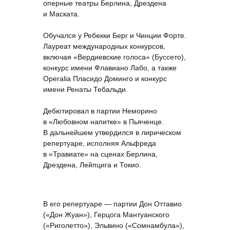
оперные театры Берлина, Дрездена
и Маската.
Обучался у Ребекки Берг и Чинции Форте.
Лауреат международных конкурсов,
включая «Вердиевские голоса» (Буссето),
конкурс имени Флавиано Лабо, а также
Operalia Пласидо Доминго и конкурс
имени Ренаты Тебальди.
Дебютировал в партии Неморино
в «Любовном напитке» в Пьяченце.
В дальнейшем утвердился в лирическом
репертуаре, исполняя Альфреда
в «Травиате» на сценах Берлина,
Дрездена, Лейпцига и Токио.
В его репертуаре — партии Дон Оттавио
(«Дон Жуан»), Герцога Мантуанского
(«Риголетто»), Эльвино («Сомнамбула»),