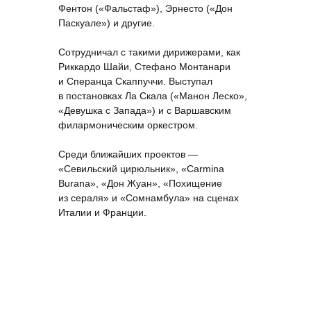
Фентон («Фальстаф»), Эрнесто («Дон
Паскуале») и другие.
Сотрудничал с такими дирижерами, как
Риккардо Шайи, Стефано Монтанари
и Сперанца Скаппуччи. Выступал
в постановках Ла Скала («Манон Леско»,
«Девушка с Запада») и с Варшавским
филармоническим оркестром.
Среди ближайших проектов —
«Севильский цирюльник», «Carmina
Burana», «Дон Жуан», «Похищение
из сераля» и «Сомнамбула» на сценах
Италии и Франции.