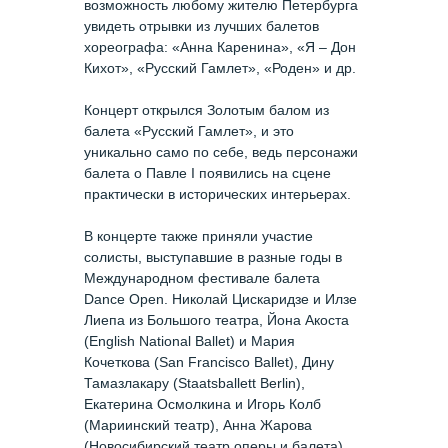
возможность любому жителю Петербурга
увидеть отрывки из лучших балетов
хореографа: «Анна Каренина», «Я – Дон
Кихот», «Русский Гамлет», «Роден» и др.
Концерт открылся Золотым балом из
балета «Русский Гамлет», и это
уникально само по себе, ведь персонажи
балета о Павле I появились на сцене
практически в исторических интерьерах.
В концерте также приняли участие
солисты, выступавшие в разные годы в
Международном фестивале балета
Dance Open. Николай Цискаридзе и Илзе
Лиепа из Большого театра, Йона Акоста
(English National Ballet) и Мария
Кочеткова (San Francisco Ballet), Дину
Тамазлакару (Staatsballett Berlin),
Екатерина Осмолкина и Игорь Колб
(Мариинский театр), Анна Жарова
(Новосибирский театр оперы и балета)